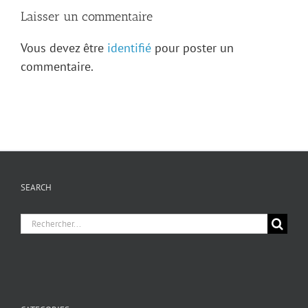
Levasseur
Laisser un commentaire
Vous devez être
identifié
pour poster un
commentaire.
SEARCH
Chercher
pour
: