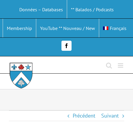
Passer
Données – Databases
** Balados / Podcasts
au
contenu
Membership
YouTube ** Nouveau / New
Français
Facebook
Précédent
Suivant