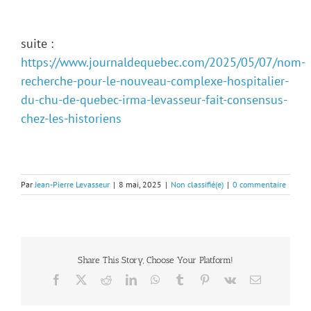
suite :
https://www.journaldequebec.com/2025/05/07/nom-
recherche-pour-le-nouveau-complexe-hospitalier-
du-chu-de-quebec-irma-levasseur-fait-consensus-
chez-les-historiens
Par
Jean-Pierre Levasseur
|
8 mai, 2025
|
Non classifié(e)
|
0 commentaire
Share This Story, Choose Your Platform!
Facebook
X
Reddit
LinkedIn
WhatsApp
Tumblr
Pinterest
Vk
Email