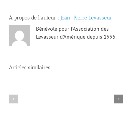
À propos de l'auteur :
Jean-Pierre Levasseur
Bénévole pour l'Association des
Levasseur d'Amérique depuis 1995.
Articles similaires
Les
archives
de
Kaskaskia
Avis
révèlent
de
de
décès
nouveaux
—
trésors
Adrien
sur
Levasseur
la
famille