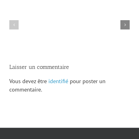
archives
de
Kaskaskia
Avis
révèlent
de
de
décès
nouveaux
—
trésors
Adrien
sur
Levasseur
la
famille
Levasseur
Laisser un commentaire
Vous devez être
identifié
pour poster un
commentaire.