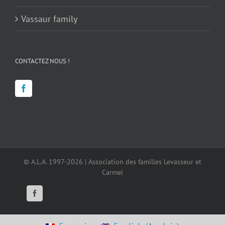
Vassaur family
CONTACTEZ NOUS !
© A.L.A. 1997-2026 | Association des familles Levasseur et
Carmel
Facebook