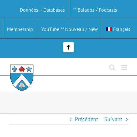
Passer
Données – Databases
** Balados / Podcasts
au
contenu
Membership
YouTube ** Nouveau / New
Français
Facebook
Précédent
Suivant