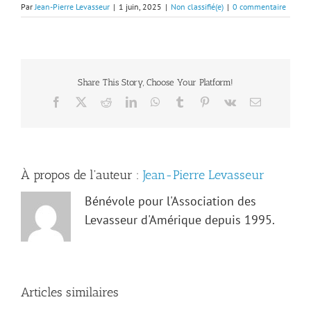
Par
Jean-Pierre Levasseur
|
1 juin, 2025
|
Non classifié(e)
|
0 commentaire
Share This Story, Choose Your Platform!
Facebook
X
Reddit
LinkedIn
WhatsApp
Tumblr
Pinterest
Vk
Email
À propos de l'auteur :
Jean-Pierre Levasseur
Bénévole pour l'Association des
Levasseur d'Amérique depuis 1995.
Articles similaires
Les