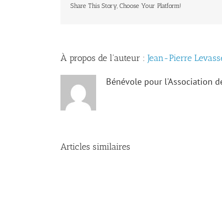
Share This Story, Choose Your Platform!
À propos de l'auteur :
Jean-Pierre Levass
Bénévole pour l'Association 
Articles similaires
Les
archives
de
Kaskaskia
révèlent
de
nouveaux