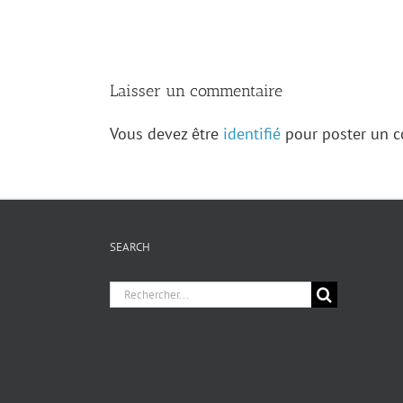
trésors
sur
la
famille
Levasseur
Laisser un commentaire
Vous devez être
identifié
pour poster un 
SEARCH
Chercher
pour
: