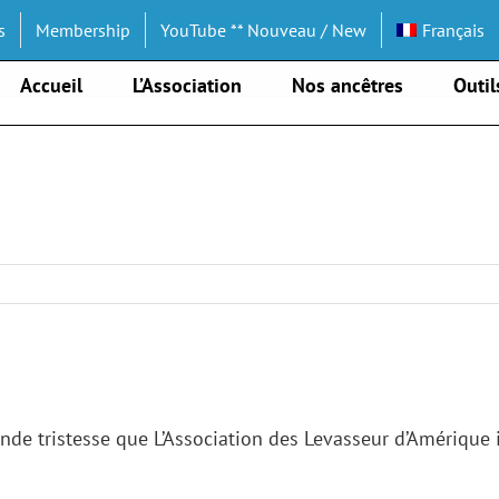
s
Membership
YouTube ** Nouveau / New
Français
Accueil
L’Association
Nos ancêtres
Outil
nde tristesse que L’
Association des Levasseur d’Amérique 