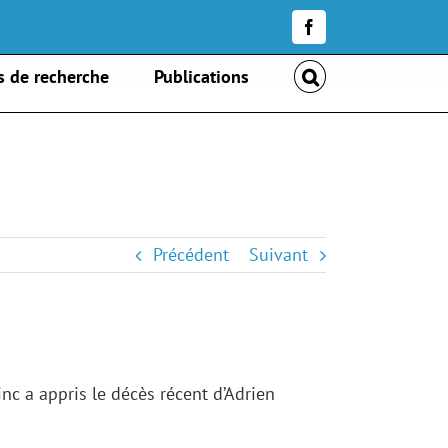
Facebook
Accueil
»
Avis de décès — Adrien Levasseur
s de recherche
Publications
Précédent
Suivant
inc
a appris le décès récent d’Adrien