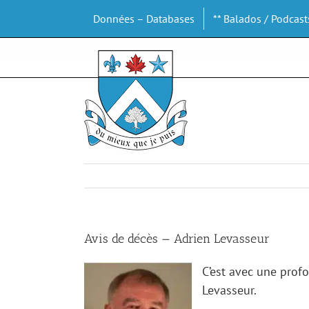
Passer
Données – Databases
** Balados / Podcast
au
contenu
Avis de décès — Adrien Levasseur
C’est avec une profo
Levasseur.