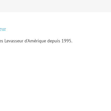
eur
des Levasseur d'Amérique depuis 1995.
Marie-
Louise
École
Levasseur
et
(1811–
timbres
1892)
au
Une
nom