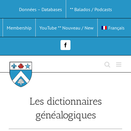
Passer
Données – Databases
** Balados / Podcasts
au
contenu
Membership
YouTube ** Nouveau / New
Français
Facebook
Les dictionnaires
généalogiques