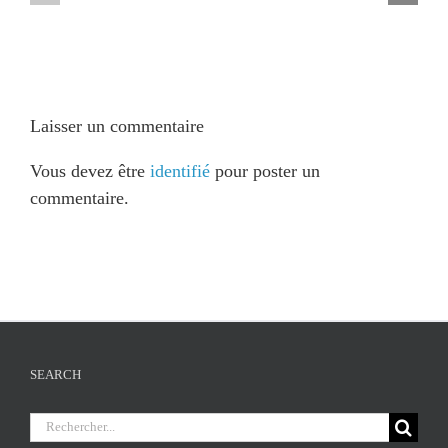
du
?
président
/
–
Why
2025
join
?
Laisser un commentaire
Vous devez être
identifié
pour poster un
commentaire.
SEARCH
Chercher