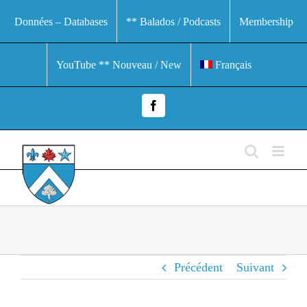
Passer
Données – Databases
** Balados / Podcasts
Membership
au
contenu
YouTube ** Nouveau / New
Français
Facebook
Précédent
Suivant