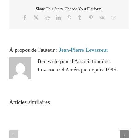
Share This Story, Choose Your Platform!
Facebook
X
Reddit
LinkedIn
WhatsApp
Tumblr
Pinterest
Vk
Email
À propos de l'auteur :
Jean-Pierre Levasseur
Bénévole pour l'Association des
Levasseur d'Amérique depuis 1995.
Articles similaires
Pourquoi
Le
devenir
mot
membre