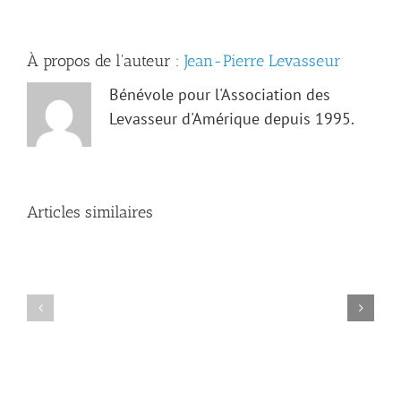
À propos de l'auteur :
Jean-Pierre Levasseur
Bénévole pour l'Association des
Levasseur d'Amérique depuis 1995.
Articles similaires
Pourquoi
Le
devenir
mot
membre
du
?
président
/
–
Why
2025
join
?