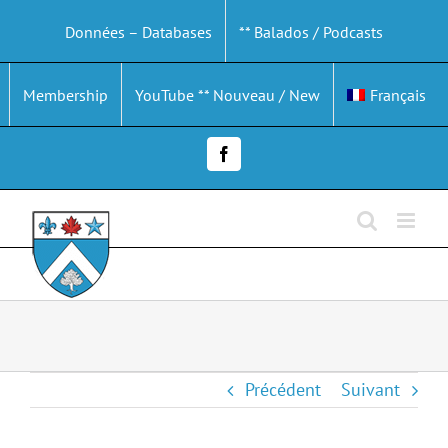
Passer
Données – Databases
** Balados / Podcasts
au
contenu
Membership
YouTube ** Nouveau / New
Français
Facebook
Précédent
Suivant