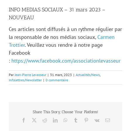
INFO MEDIAS SOCIAUX – 31 mars 2023 –
NOUVEAU
Ces articles sont diffusés à un rythme régulier par
la responsable de nos médias sociaux,
Carmen
Trottier
. Veuillez vous rendre à notre page
Facebook
:
https://www.facebook.com/associationlevasseur
Par
Jean-Pierre Levasseur
|
31 mars, 2023
|
Actualités/News
,
Infolettres/Newsletter
|
0 commentaire
Share This Story, Choose Your Platform!
Facebook
X
Reddit
LinkedIn
WhatsApp
Tumblr
Pinterest
Vk
Email