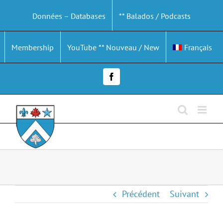
Passer
Données – Databases
** Balados / Podcasts
au
contenu
Membership
YouTube ** Nouveau / New
Français
Facebook
Précédent
Suivant