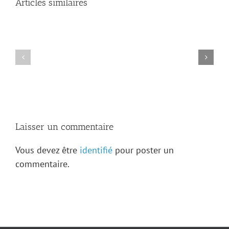
Articles similaires
Pourquoi
Le
devenir
mot
membre
du
?
président
/
–
Why
2025
join
?
Laisser un commentaire
Vous devez être
identifié
pour poster un
commentaire.