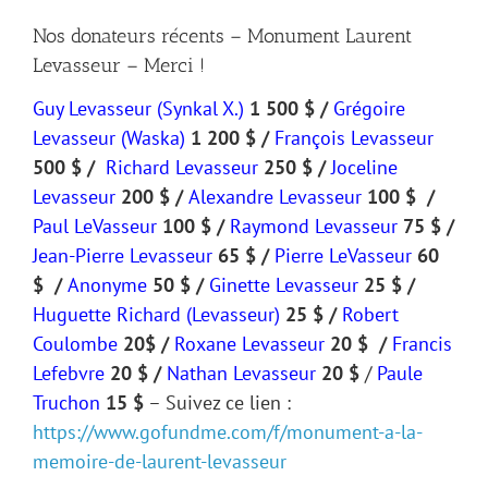
Nos donateurs récents – Monument Laurent
Levasseur – Merci !
Guy Levasseur (Synkal X.)
1 500 $ /
Grégoire
Levasseur (Waska)
1 200 $ /
François Levasseur
500 $ /
Richard Levasseur
250 $ /
Joceline
Levasseur
200 $ /
Alexandre Levasseur
100 $ /
Paul LeVasseur
100 $ /
Raymond Levasseur
75 $ /
Jean-Pierre Levasseur
65 $ /
Pierre LeVasseur
60
$ /
Anonyme
50 $ /
Ginette Levasseur
25 $ /
Huguette Richard (Levasseur)
25 $ /
Robert
Coulombe
20$ /
Roxane Levasseur
20 $ /
Francis
Lefebvre
20 $ /
Nathan Levasseur
20 $
/
Paule
Truchon
15 $
– Suivez ce lien :
https://www.gofundme.com/f/monument-a-la-
memoire-de-laurent-levasseur