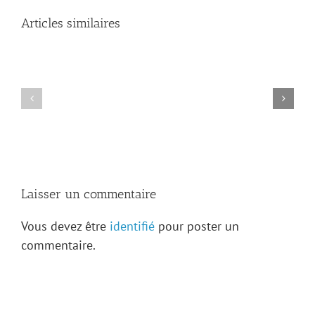
Articles similaires
Les
archives
de
Kaskaskia
Avis
révèlent
de
de
décès
nouveaux
—
trésors
Adrien
sur
Levasseur
la
famille
Levasseur
Laisser un commentaire
Vous devez être
identifié
pour poster un
commentaire.