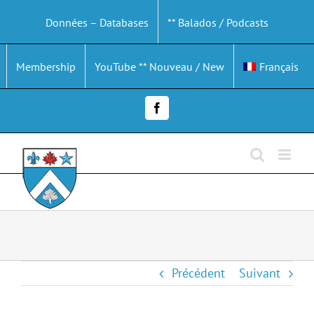
Passer
Données – Databases
** Balados / Podcasts
au
contenu
Membership
YouTube ** Nouveau / New
Français
Facebook
Précédent
Suivant