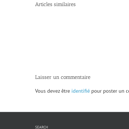
Articles similaires
Les
archives
de
Kaskaskia
révèlent
de
nouveaux
trésors
sur
la
famille
Levasseur
Laisser un commentaire
Vous devez être
identifié
pour poster un 
SEARCH