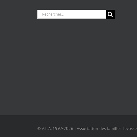
Chercher
pour
:
© A.L.A. 1997-2026 | Association des familles Levass