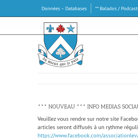
Passer
Données – Databases
** Balados / Podcast
au
contenu
*** NOUVEAU *** INFO MEDIAS SOCI
Veuillez vous rendre sur notre site Face
articles seront diffusés à un rythme régul
https://www.facebook.com/associationlev