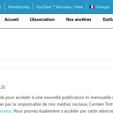
s
Membership
YouTube ** Nouveau / New
Français
Accueil
L’Association
Nos ancêtres
Outil
AUX
book pour accéder à une nouvelle publication bi-mensuell
ier par la responsable de nos médias sociaux, Carmen Trott
asseur
. Vous pouvez également y accéder par cette adresse