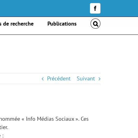
Facebook
Accueil
»
*** NOUVEAU *** INFO MEDIAS SOCIAUX
s de recherche
Publications
Précédent
Suivant
e nommée « Info Médias Sociaux ». Ces
ier.
 :