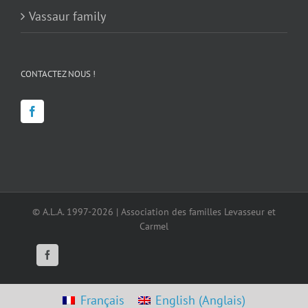
Vassaur family
CONTACTEZ NOUS !
© A.L.A. 1997-2026 | Association des familles Levasseur et
Carmel
Facebook
Français
English
(
Anglais
)