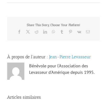
Share This Story, Choose Your Platform!
Facebook
X
Reddit
LinkedIn
WhatsApp
Tumblr
Pinterest
Vk
Email
À propos de l'auteur :
Jean-Pierre Levasseur
Bénévole pour l'Association des
Levasseur d'Amérique depuis 1995.
Articles similaires
Les