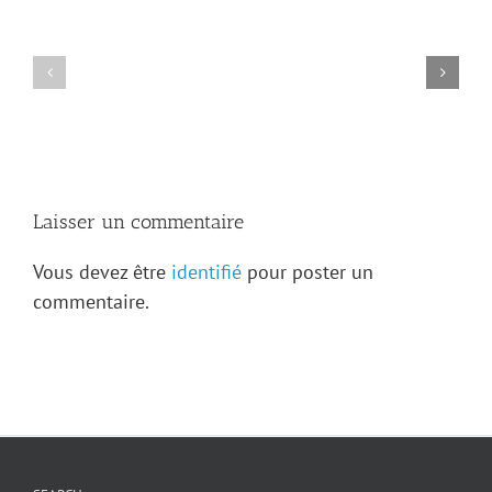
archives
de
Kaskaskia
Avis
révèlent
de
de
décès
nouveaux
—
trésors
Adrien
sur
Levasseur
la
famille
Levasseur
Laisser un commentaire
Vous devez être
identifié
pour poster un
commentaire.