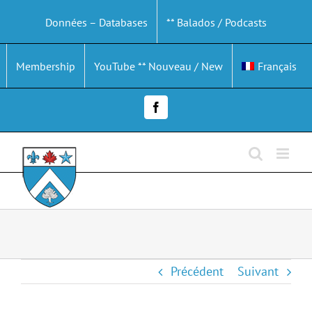
Passer
Données – Databases
** Balados / Podcasts
au
contenu
Membership
YouTube ** Nouveau / New
Français
Facebook
Précédent
Suivant