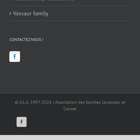
Vassaur family
CONTACTEZ NOUS !
© A.L.A. 1997-2026 | Association des familles Levasseur et
Carmel
Facebook