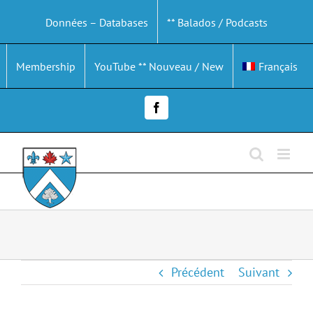
Passer
Données – Databases
** Balados / Podcasts
au
contenu
Membership
YouTube ** Nouveau / New
Français
Facebook
Précédent
Suivant