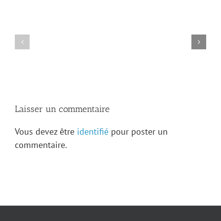
Les
archives
de
Kaskaskia
Avis
révèlent
de
de
décès
nouveaux
—
trésors
Adrien
sur
Levasseur
la
famille
Levasseur
Laisser un commentaire
Vous devez être
identifié
pour poster un
commentaire.