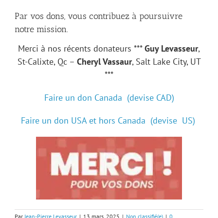
Par vos dons, vous contribuez à poursuivre
notre mission.
Merci à nos récents donateurs ***
Guy Levasseur
,
St-Calixte, Qc –
Cheryl Vassaur
, Salt Lake City, UT
***
Faire un don Canada (devise CAD)
Faire un don USA et hors Canada (devise US)
Par
Jean-Pierre Levasseur
|
13 mars, 2025
|
Non classifié(e)
|
0