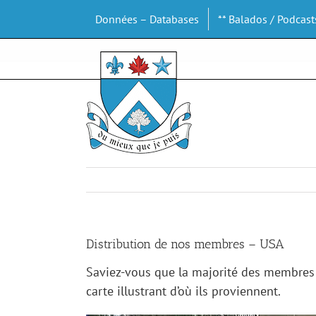
Passer
Données – Databases
** Balados / Podcast
au
contenu
Distribution de nos membres – USA
Saviez-vous que la majorité des membres d
carte illustrant d’où ils proviennent.