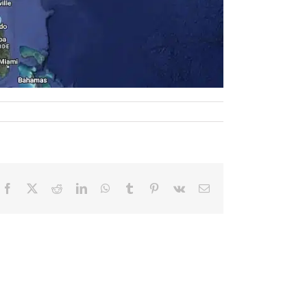
Facebook
X
Reddit
LinkedIn
WhatsApp
Tumblr
Pinterest
Vk
Email