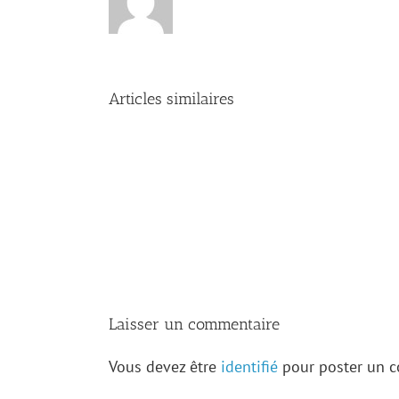
Articles similaires
Les
archives
de
Kaskaskia
révèlent
de
nouveaux
trésors
sur
la
famille
Levasseur
Laisser un commentaire
Vous devez être
identifié
pour poster un 