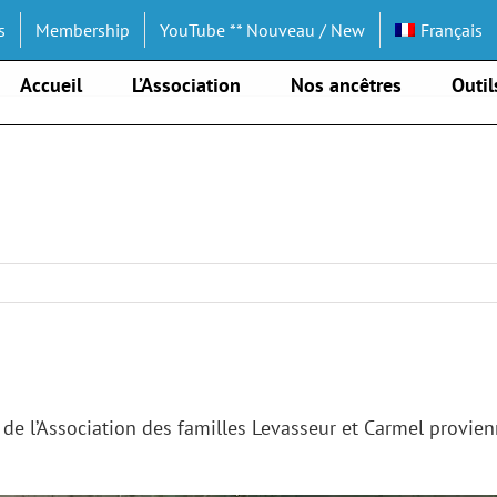
s
Membership
YouTube ** Nouveau / New
Français
Accueil
L’Association
Nos ancêtres
Outil
e l’Association des familles Levasseur et Carmel provienn