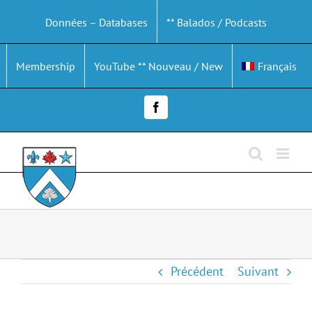
Passer
Données – Databases
** Balados / Podcasts
au
contenu
Membership
YouTube ** Nouveau / New
Français
Facebook
Précédent
Suivant