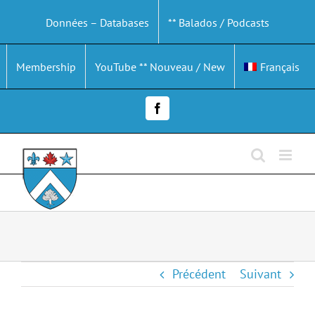
Passer
Données – Databases
** Balados / Podcasts
au
contenu
Membership
YouTube ** Nouveau / New
Français
Facebook
Précédent
Suivant