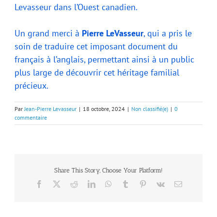
Levasseur dans l’Ouest canadien.
Un grand merci à
Pierre LeVasseur
, qui a pris le
soin de traduire cet imposant document du
français à l’anglais, permettant ainsi à un public
plus large de découvrir cet héritage familial
précieux.
Par
Jean-Pierre Levasseur
|
18 octobre, 2024
|
Non classifié(e)
|
0
commentaire
Share This Story, Choose Your Platform!
Facebook
X
Reddit
LinkedIn
WhatsApp
Tumblr
Pinterest
Vk
Email