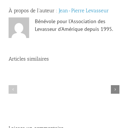
À propos de l'auteur :
Jean-Pierre Levasseur
Bénévole pour l'Association des
Levasseur d'Amérique depuis 1995.
Articles similaires
Les
archives
de
Kaskaskia
Avis
révèlent
de
de
décès
nouveaux
—
trésors
Adrien
sur
Levasseur
la
famille
Levasseur