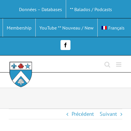
Passer
Données – Databases
** Balados / Podcasts
au
contenu
Membership
YouTube ** Nouveau / New
Français
Facebook
Précédent
Suivant