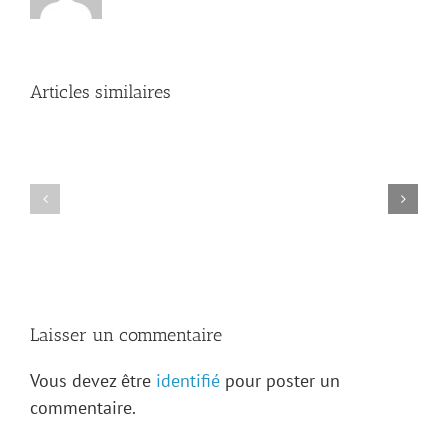
Articles similaires
Des
LeVasseur
en
Pierre
Illinois
Levasseur,
au
entrepreneur,
19e
maître-
siècle
menuisier
(partie
1)
Laisser un commentaire
Vous devez être
identifié
pour poster un
commentaire.