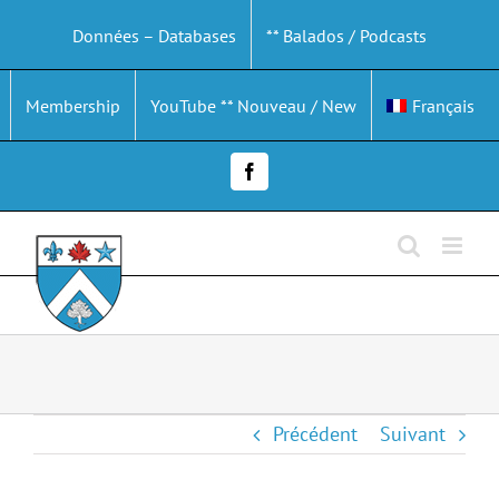
Passer
Données – Databases
** Balados / Podcasts
au
contenu
Membership
YouTube ** Nouveau / New
Français
Facebook
Précédent
Suivant