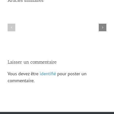
Articles similaires
France
Levasseur-
Ouimet
:
Bonne
Une
chance
vie
Juliet
dédiée
!!
à
la
francophonie
albertaine
Laisser un commentaire
Vous devez être
identifié
pour poster un
commentaire.