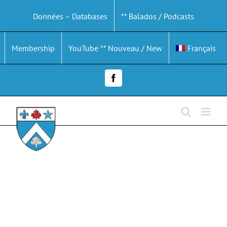
Passer
Données – Databases
** Balados / Podcasts
au
contenu
Membership
YouTube ** Nouveau / New
Français
Facebook