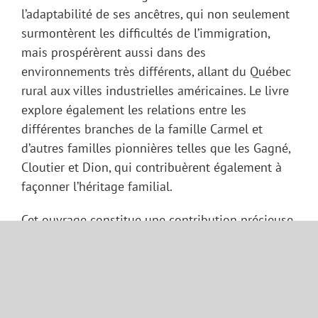
l’adaptabilité de ses ancêtres, qui non seulement
surmontèrent les difficultés de l’immigration,
mais prospérèrent aussi dans des
environnements très différents, allant du Québec
rural aux villes industrielles américaines. Le livre
explore également les relations entre les
différentes branches de la famille Carmel et
d’autres familles pionnières telles que les Gagné,
Cloutier et Dion, qui contribuèrent également à
façonner l’héritage familial.
Cet ouvrage constitue une contribution précieuse
à la mémoire familiale, retraçant non seulement
les origines de la famille Carmel, mais aussi les
choix de vie et les circonstances qui ont influencé
son parcours. M. Thomas Harte mérite de sincères
remerciements pour ses recherches approfondies