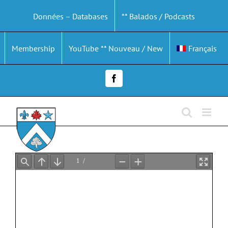
Passer
Données – Databases
** Balados / Podcasts
au
contenu
Membership
YouTube ** Nouveau / New
Français
Facebook