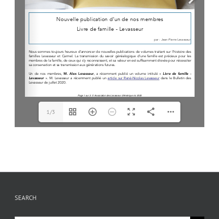
www.levasseur.org
webmaster@levasseur.org
https://www.facebook.com/associationlevasseur
https://twitter.com/Fam_Levasseur
1/3
SEARCH