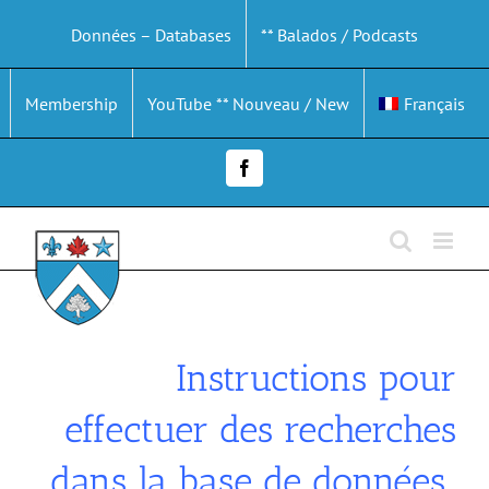
Passer
Données – Databases
** Balados / Podcasts
au
contenu
Membership
YouTube ** Nouveau / New
Français
Facebook
Instructions pour
effectuer des recherches
dans la base de données