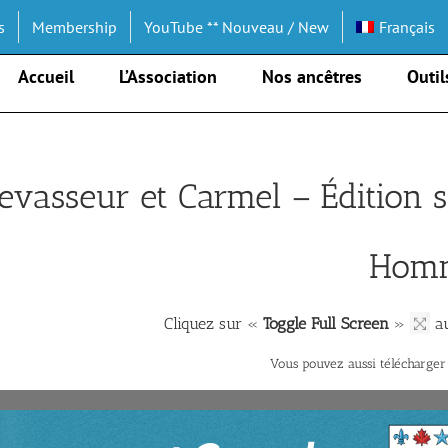
s
Membership
YouTube ** Nouveau / New
Français
Accueil
L’Association
Nos ancêtres
Outil
Levasseur et Carmel – Édition
Homm
Cliquez sur «
Toggle Full Screen
»
au
Vous pouvez aussi télécharge