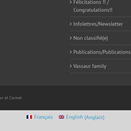
Félicitations !! /
Congratulations!!
Infolettres/Newsletter
Non classifié(e)
Publications/Publications
Vassaur family
eur et Carmel
Français
English
(
Anglais
)