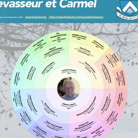
https://www.facebook.com/associationlevasseur
www.levasseur.org
(
www.genealogie.org
) pour lequ