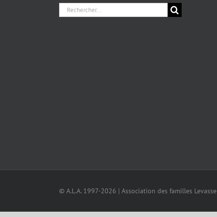
Chercher
pour
:
© A.L.A. 1997-2026 | Association des familles Levass