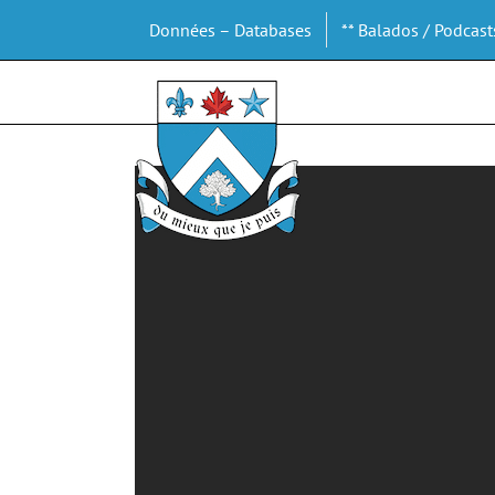
Passer
Données – Databases
** Balados / Podcast
au
contenu